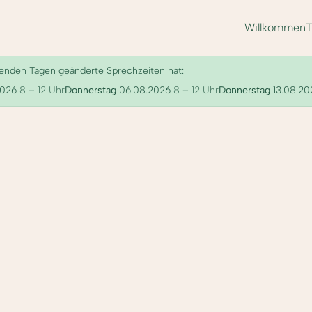
Willkommen
lgenden Tagen geänderte Sprechzeiten hat:
2026
8 – 12 Uhr
Donnerstag
06.08.2026
8 – 12 Uhr
Donnerstag
13.08.20